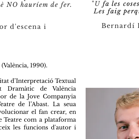
"
U
fa les cose
uè NO hauríem de fer.
Les faig perq
Bernardí R
or d'escena i
(València, 1990).
litat d’Interpretació Textual
rt Dramàtic de València
or de la Jove Companyia
eatre de l’Abast. La seua
volucionar el fan crear, en
e Teatre com a plataforma
ceix les funcions d'autor i