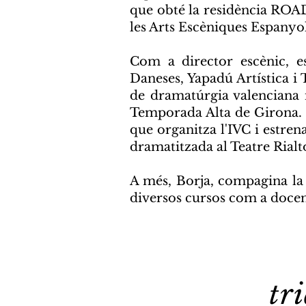
que obté
la residència ROA
les Arts Escèniques Espanyol
Com a director escènic, e
Daneses, Yapadú Artística i
de dramatúrgia valenciana i
Temporada Alta de Girona. L
que organitza l'IVC i estren
dramatitzada al Teatre Rialt
A més, Borja, compagina la s
diversos cursos com a docen
tr