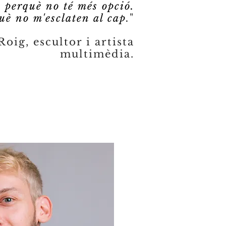
s perquè no té més opció.
uè no m'esclaten al cap
.
"
oig, escultor i artista
multimèdia.