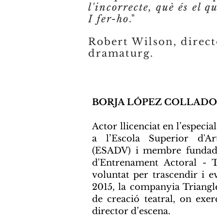
l'incorrecte,
què és el q
I fer-ho
."
Robert Wilson, direct
dramaturg.
BORJA LÓPEZ COLLADO
Actor llicenciat en l’especia
a l’Escola Superior d'A
(ESADV) i membre fundad
d'Entrenament Actoral - T
voluntat per trascendir i e
2015, la companyia Triangl
de creació teatral, on exer
director d’escena.