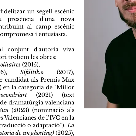
fidelitzar un segell escènic
la presència d'una nova
ntribuint al camp escènic
compromesa i entusiasta.
l conjunt d'autoria viva
ori trobem les obres:
litaires
(2015)
,
6)
,
Sifilítik.o
(2017)
,
le candidat als Premis Max
) en la categoria de "Millor
pocondriart
(2021)
(text
 de dramatúrgia valenciana
·Sun
(2023)
(nominació als
s Valencianes de l’IVC en la
 traducció o adaptació”);
La
toria de un ghosting)
(2025),