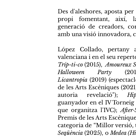
Des d'aleshores, aposta per 
propi fomentant, així, 
generació de creadors, co
amb una visió innovadora, 
López Collado, pertany a
valenciana i en el seu repert
Tríp-ti-co
(2015)
,
Amoureux So
Halloween Party
(201
Licantropia
(2019)
(
espectac
de les Arts Escèniques (2021
autoria revelació");
Hi
guanyador
en el IV Torneig
que organitza l'IVC);
After
Premis de les Arts Escènique
categoria de “Millor versió,
Seqüència
(2025)
, o
Medea (His