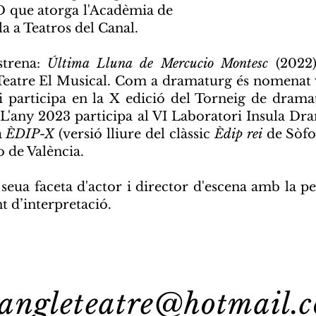
D que atorga l'Acadèmia de
a a Teatros del Canal.
strena:
Última Lluna de Mercucio Montesc
(2022)
 Teatre El Musical. Com a dramaturg és nomenat 
 participa en la X edició del Torneig de dramat
'any 2023 participa al VI Laboratori Insula Dra
a
ÈDIP-X
(versió lliure del clàssic
Èdip rei
de Sòfo
o de València.
eua faceta d'actor i director d'escena amb la ped
t d’interpretació.
iangleteatre@hotmail.